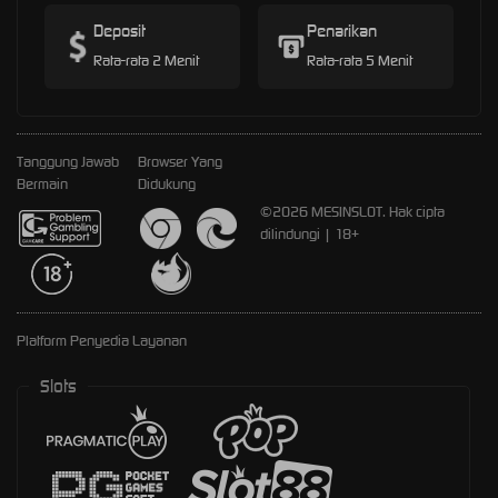
Deposit
Penarikan
Rata-rata 2 Menit
Rata-rata 5 Menit
Tanggung Jawab
Browser Yang
Bermain
Didukung
©2026 MESINSLOT. Hak cipta
dilindungi | 18+
Platform Penyedia Layanan
Slots