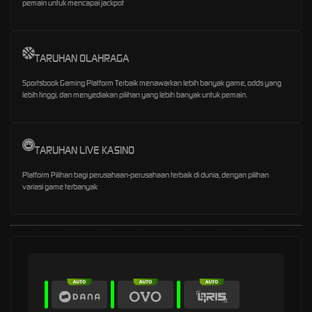
pemain untuk mencapai jackpot
TARUHAN OLAHRAGA
Sportsbook Gaming Platform Terbaik menawarkan lebih banyak game, odds yang
lebih tinggi, dan menyediakan pilihan yang lebih banyak untuk pemain.
TARUHAN LIVE KASINO
Platform Pilihan bagi perusahaan-perusahaan terbaik di dunia, dengan pilihan
variasi game terbanyak