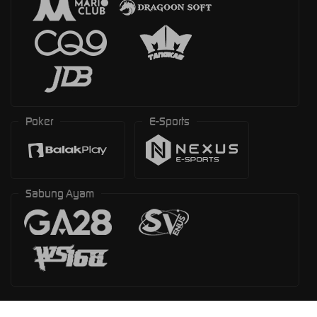
Poker
E-Sports
Sabung Ayam