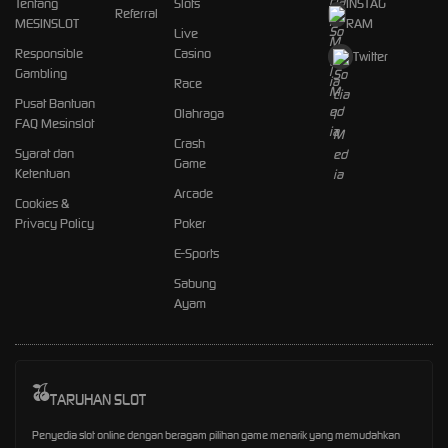
Tentang
Slots
INSTAG
Referral
MESINSLOT
RAM
Live
Responsible
Casino
Twitter
Gambling
Race
Pusat Bantuan
Olahraga
FAQ Mesinslot
Crash
Syarat dan
Game
Ketentuan
Arcade
Cookies &
Privacy Policy
Poker
E-Sports
Sabung
Ayam
TARUHAN SLOT
Penyedia slot online dengan beragam pilihan game menarik yang memudahkan