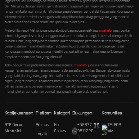
login cepat untuk berbagai permainan online, termasuk game populer seperti Iconbazaar
dan Mahjong. Dengan sistem yang dirancang responsif dan ringan, pengguna dapat masuk
tanpa hambatan serta menikmati pengalaman bermain yang stabil kapan saja. Keunggulan
ini menjadikan mesinslot sebagai salah satu pilihan utama bagi pengguna yang mencari
akses praktis dan efisien dalam satu platform terintegrasi.
Melalui fitur result Mahjong yang selalu diperbarui secara real-time,
mesinslot
memberikan
informasi yang relevan bagi pengguna dalam menentukan langkah bermain dengan lebih
terarah. Data yang disajikan membantu memahami pola permainan serta meningkatkan
peluang dalam meraih hasil maksimal. Selain itu, integrasi dengan berbagai game dari
Iconbazaar membuat pengguna memiliki banyak pilihan permainan menarik dengan
tampilan modern dan fitur yang interaktif.
Tidak hanya fokus pada akses dan variasi game,
mesinslot
juga mengutamakan
kenyamanan serta keamanan pengguna dalam setiap aktivitas. Dengan dukungan sistem
yang stabil dan layanan yang aktif, platform ini terus berkembang menjadi solusi hiburan
digital yang terpercaya. Kombinasi antara login cepat, result Mahjong yang akurat, serta
pilihan game yang beragam menjadikan mesinslot relevan bagi pengguna yang
menginginkan pengalaman bermain yang optimal dan praktis setiap hari.
Kebijaksanaan
Platform
Kategori
Dukungan
Komunitas
RTP Gacor
Promosi
Hot
+62877
TELEGR
Mesinslot
Games
9611228
AM
Loyalty
3