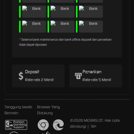
* Selama bank maintenance dan bank offline deposit dan penarikan
tidak dapat diproses
Deposit
Penarikan
Rata-rata 2 Menit
Rata-rata 5 Menit
Tanggung Jawab
Browser Yang
Bermain
Didukung
©2026 MESINSLOT. Hak cipta
dilindungi | 18+