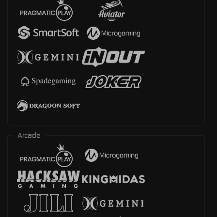
Arcade