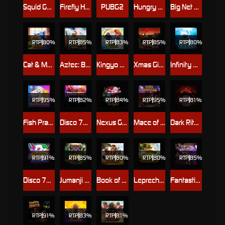
Squid Game 2: Mukunghwa
Firefly Hunter
PUBG2
Hungry Slime
Big Net Bass
RTP
80%
RTP
85%
RTP
83%
RTP
85%
RTP
80%
Cat & Mouse
Aztec: Bonus Hunt 2 Xmas
Kingyo Riches
Xmas Gift Delight
Infinity Ocean
RTP
95%
RTP
82%
RTP
84%
RTP
95%
RTP
81%
Fish Prawn Crab Bonanza
Disco 777
Nexus Gift Delight
Mace of Hercules
Dark Ritual
RTP
91%
RTP
85%
RTP
80%
RTP
80%
RTP
85%
Disco 777 Hold and Win
Jumanji Bonanza
Book of Safari
Leprechaun’s Fortune
Fantastic Beast
RTP
91%
RTP
83%
RTP
81%