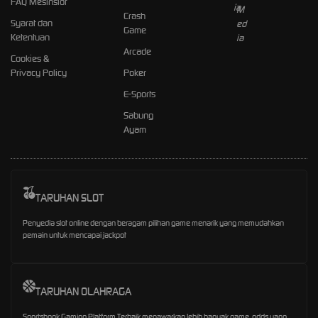
FAQ Mesinslot
Crash
Syarat dan
Game
Ketentuan
Arcade
Cookies &
Privacy Policy
Poker
E-Sports
Sabung
Ayam
TARUHAN SLOT
Penyedia slot online dengan beragam pilihan game menarik yang memudahkan
pemain untuk mencapai jackpot
TARUHAN OLAHRAGA
Sportsbook Gaming Platform Terbaik menawarkan lebih banyak game, odds yang