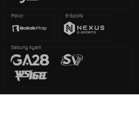
Poker
E-Sports
Sabung Ayam