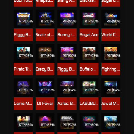
Boom of Prosperity
Rhapsody of Muertos
Starry Adventure
BlackJack21
Sugar Crush
RTP
86%
RTP
81%
RTP
95%
RTP
90%
RTP
90%
Piggy Bank Gold
Scale of Heaven: Anubis
Bunny to the Moon
Royal Ace
World Cup Final
RTP
93%
RTP
89%
RTP
90%
RTP
93%
RTP
80%
Pirate Treasure Hunt
Crazy Bounty
Piggy Bank Gold 2
Buffalo Rush HIGHROLLER
Fighting Bull
RTP
93%
RTP
79%
RTP
84%
RTP
89%
RTP
84%
Genie Mystery
DJ Fever
Aztec: Bonus Hunt
LABUBU: Fall In Wild
Jewel Mastermind
RTP
86%
RTP
83%
RTP
92%
RTP
80%
RTP
94%