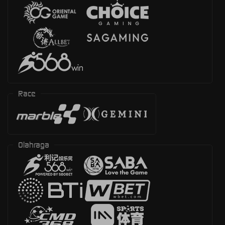
Race
Olahraga